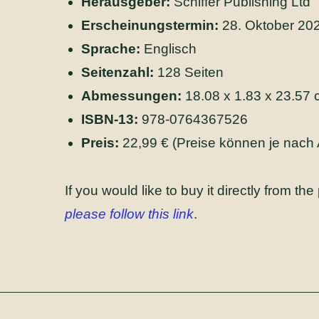
Herausgeber:
Schiffer Publishing Ltd
Erscheinungstermin:
28. Oktober 20
Sprache:
Englisch
Seitenzahl:
128 Seiten
Abmessungen:
18.08 x 1.83 x 23.57
ISBN-13:
978-0764367526
Preis:
22,99 € (Preise können je nach An
If you would like to buy it directly from th
please follow this link
.