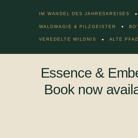
IM WANDEL DES JAHRESKREISES
WALDMAGIE & PILZGEISTER
BO
eite
»
Botschaften im Rauch
»
Essence & Ember: My Incense B
VEREDELTE WILDNIS
ALTE PFA
Essence & Embe
Book now availa