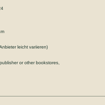
24
 cm
bieter leicht variieren)
e publisher or other bookstores,