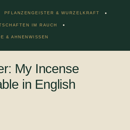
PFLANZENGEISTER & WURZELKRAFT
TSCHAFTEN IM RAUCH
ook now available in English
DE & AHNENWISSEN
r: My Incense
ble in English