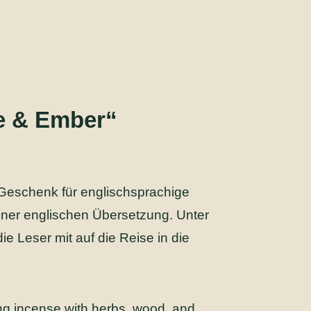
ce & Ember“
 Geschenk für englischsprachige
iner englischen Übersetzung. Unter
e Leser mit auf die Reise in die
ing incense with herbs, wood, and